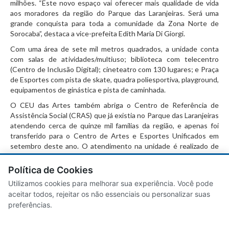
milhões. “Este novo espaço vai oferecer mais qualidade de vida
aos moradores da região do Parque das Laranjeiras. Será uma
grande conquista para toda a comunidade da Zona Norte de
Sorocaba”, destaca a vice-prefeita Edith Maria Di Giorgi.
Com uma área de sete mil metros quadrados, a unidade conta
com salas de atividades/multiuso; biblioteca com telecentro
(Centro de Inclusão Digital); cineteatro com 130 lugares; e Praça
de Esportes com pista de skate, quadra poliesportiva, playground,
equipamentos de ginástica e pista de caminhada.
O CEU das Artes também abriga o Centro de Referência de
Assistência Social (CRAS) que já existia no Parque das Laranjeiras
atendendo cerca de quinze mil famílias da região, e apenas foi
transferido para o Centro de Artes e Esportes Unificados em
setembro deste ano. O atendimento na unidade é realizado de
segunda a sexta-feira, das 8h às 17h, com uma equipe formada
por dois assistentes sociais, um psicólogo e um coordenador,
Política de Cookies
além de quatro técnicos de nível médio: dois agentes sociais e
Utilizamos cookies para melhorar sua experiência. Você pode
dois técnicos administrativos.
aceitar todos, rejeitar os não essenciais ou personalizar suas
preferências.