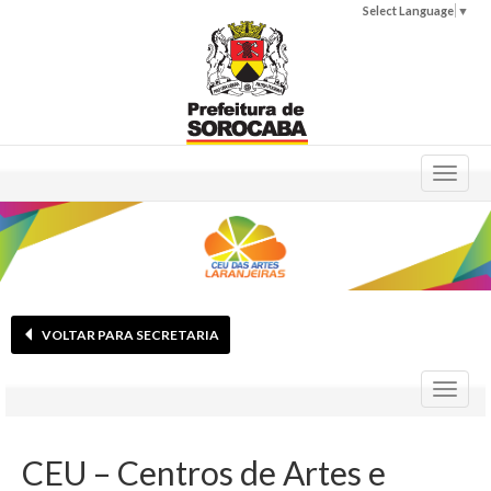
Select Language
▼
Toggl
naviga
VOLTAR PARA SECRETARIA
Toggl
naviga
CEU – Centros de Artes e